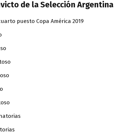
invicto de la Selección Argentina
 y cuarto puesto Copa América 2019
o
oso
stoso
toso
so
toso
inatorias
atorias