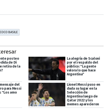
COCO BASILE
teresar
ente posteo
La alegría de Scaloni
dida de Di
por el respaldo del
e retira de la
público: "La gente
n?
valora lo que hace
Argentina"
o mensaje del
Lionel Messi puso en
ro para Messi
duda su lugar en la
a: "Los amo
Selección de
Argentina luego de
Qatar 2022 y los
memes aparecieron