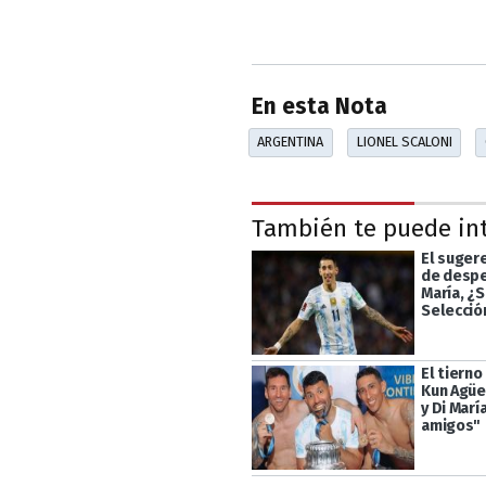
En esta Nota
ARGENTINA
LIONEL SCALONI
También te puede in
El suger
de despe
María, ¿S
Selecció
El tiern
Kun Agüe
y Di Marí
amigos"