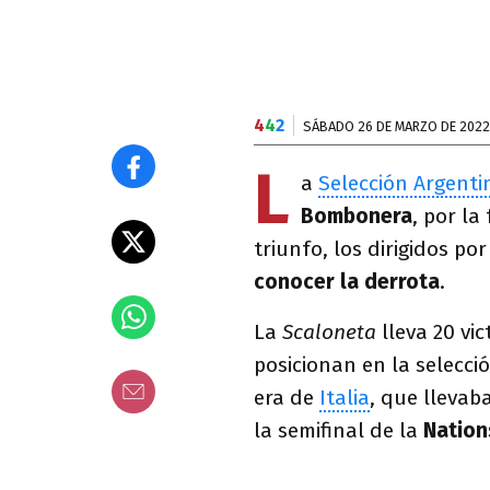
4
4
2
SÁBADO 26 DE MARZO DE 2022
L
a
Selección Argenti
Bombonera
, por la
triunfo, los dirigidos po
conocer la derrota
.
La
Scaloneta
lleva 20 vi
posicionan en la selecci
era de
Italia
, que llevab
la semifinal de la
Nation