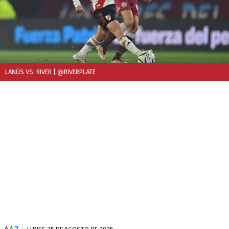
LANÚS VS. RIVER
| @RIVERPLATE
4
4
2