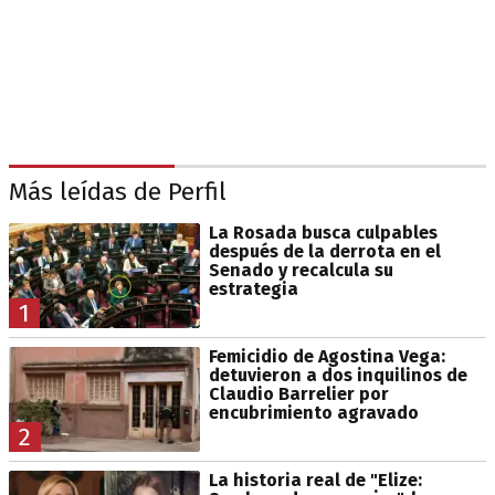
Más leídas de Perfil
La Rosada busca culpables
después de la derrota en el
Senado y recalcula su
estrategia
1
Femicidio de Agostina Vega:
detuvieron a dos inquilinos de
Claudio Barrelier por
encubrimiento agravado
2
La historia real de "Elize: