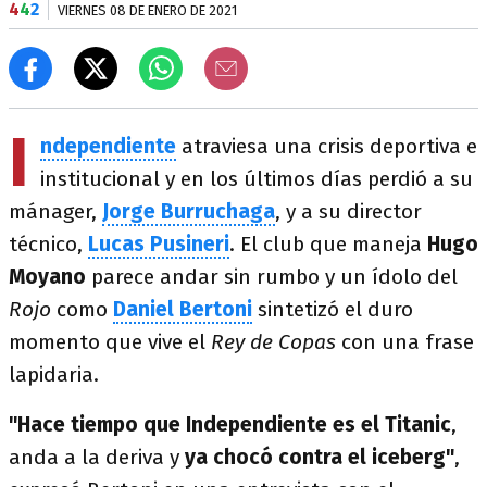
4
4
2
VIERNES 08 DE ENERO DE 2021
I
ndependiente
atraviesa una crisis deportiva e
institucional y en los últimos días perdió a su
mánager,
Jorge Burruchaga
, y a su director
técnico,
Lucas Pusineri
. El club que maneja
Hugo
Moyano
parece andar sin rumbo y un ídolo del
Rojo
como
Daniel Bertoni
sintetizó el duro
momento que vive el
Rey de Copas
con una frase
lapidaria.
"Hace tiempo que Independiente es el Titanic
,
anda a la deriva y
ya chocó contra el iceberg"
,