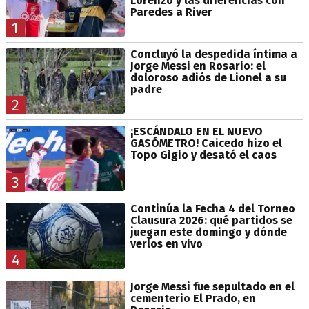
Lorenzo y las diferencias con
Paredes a River
1
Concluyó la despedida íntima a
Jorge Messi en Rosario: el
doloroso adiós de Lionel a su
padre
2
¡ESCÁNDALO EN EL NUEVO
GASÓMETRO! Caicedo hizo el
Topo Gigio y desató el caos
3
Continúa la Fecha 4 del Torneo
Clausura 2026: qué partidos se
juegan este domingo y dónde
verlos en vivo
4
Jorge Messi fue sepultado en el
cementerio El Prado, en