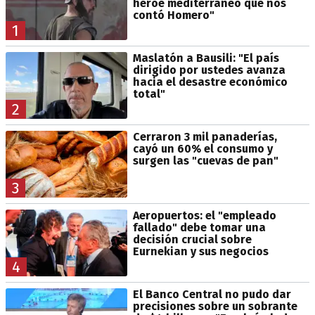
héroe mediterráneo que nos
contó Homero"
1
Maslatón a Bausili: "El país
dirigido por ustedes avanza
hacia el desastre económico
total"
2
Cerraron 3 mil panaderías,
cayó un 60% el consumo y
surgen las "cuevas de pan"
3
Aeropuertos: el "empleado
fallado" debe tomar una
decisión crucial sobre
Eurnekian y sus negocios
4
El Banco Central no pudo dar
precisiones sobre un sobrante