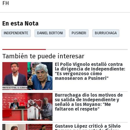
FH
En esta Nota
INDEPENDIENTE
DANIEL BERTONI
PUSINERI
BURRUCHAGA
También te puede interesar
El Pollo Vignolo estalló contra
la dirigencia de Independiente:
"Es vergonzoso cómo
manosearon a Pusineri"
Burruchaga dio los motivos de
su salida de Independiente y
señaló a los Moyano: "Me
faltaron el respeto"
Gustavo López criticó a Silvio