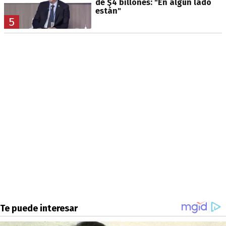
de $4 billones: "En algún lado
están"
5