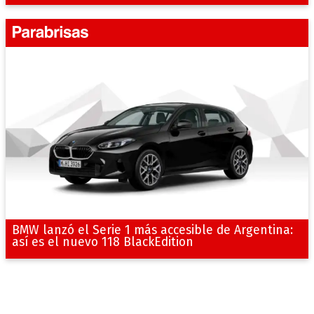
BMW lanzó el Serie 1 más accesible de Argentina:
así es el nuevo 118 BlackEdition