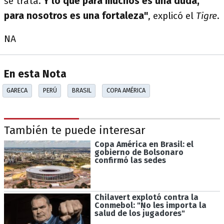
se trata.
Y lo que para muchos es una duda,
para nosotros es una fortaleza"
, explicó el
Tigre
.
NA
En esta Nota
GARECA
PERÚ
BRASIL
COPA AMÉRICA
También te puede interesar
Copa América en Brasil: el
gobierno de Bolsonaro
confirmó las sedes
Chilavert explotó contra la
Conmebol: "No les importa la
salud de los jugadores"