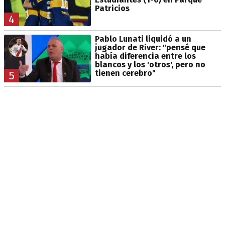
Patricios
4
Pablo Lunati liquidó a un
jugador de River: "pensé que
había diferencia entre los
blancos y los 'otros', pero no
tienen cerebro"
5