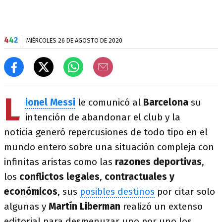
4
4
2
MIÉRCOLES 26 DE AGOSTO DE 2020
L
ionel Messi
le comunicó al
Barcelona
su
intención de abandonar el club y la
noticia generó repercusiones de todo tipo en el
mundo entero sobre una situación compleja con
infinitas aristas como las
razones deportivas
,
los
conflictos legales
,
contractuales y
económicos
, sus
posibles destinos
por citar solo
algunas y
Martín Liberman
realizó un extenso
editorial para desmenuzar uno por uno los