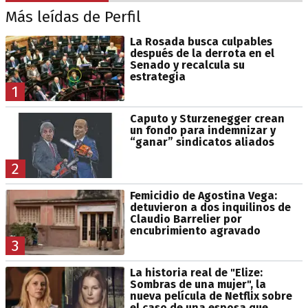
Más leídas de Perfil
La Rosada busca culpables
después de la derrota en el
Senado y recalcula su
estrategia
1
Caputo y Sturzenegger crean
un fondo para indemnizar y
“ganar” sindicatos aliados
2
Femicidio de Agostina Vega:
detuvieron a dos inquilinos de
Claudio Barrelier por
encubrimiento agravado
3
La historia real de "Elize:
Sombras de una mujer", la
nueva película de Netflix sobre
el caso de una esposa que