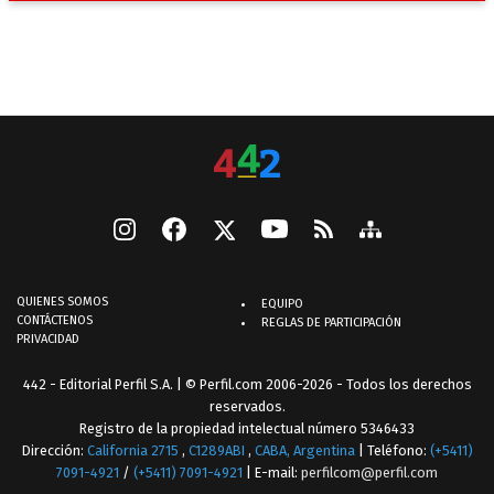
QUIENES SOMOS
EQUIPO
CONTÁCTENOS
REGLAS DE PARTICIPACIÓN
PRIVACIDAD
442 - Editorial Perfil S.A.
| © Perfil.com 2006-2026 - Todos los derechos
reservados.
Registro de la propiedad intelectual número 5346433
Dirección:
California 2715
,
C1289ABI
,
CABA, Argentina
| Teléfono:
(+5411)
7091-4921
/
(+5411) 7091-4921
| E-mail:
perfilcom@perfil.com