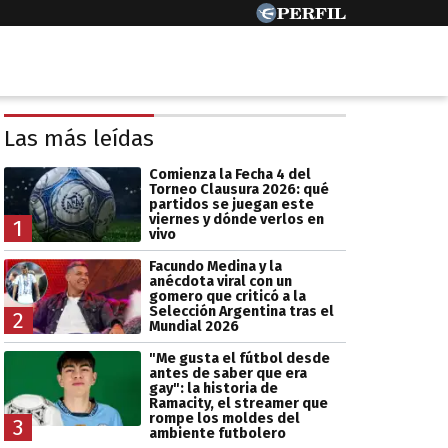
Las más leídas
Comienza la Fecha 4 del
Torneo Clausura 2026: qué
partidos se juegan este
viernes y dónde verlos en
1
vivo
Facundo Medina y la
anécdota viral con un
gomero que criticó a la
Selección Argentina tras el
2
Mundial 2026
"Me gusta el fútbol desde
antes de saber que era
gay": la historia de
Ramacity, el streamer que
rompe los moldes del
3
ambiente futbolero