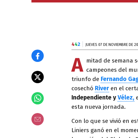
4
4
2
JUEVES 07 DE NOVIEMBRE DE 2
A
mitad de semana se
campeones del mun
triunfo de
Fernando Ga
cosechó
River
en el cer
Independiente y
Vélez,
e
esta nueva jornada.
Con lo que se vivió en es
Liniers ganó en el mome