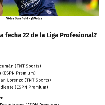
Vélez Sarsfield - @Velez
a fecha 22 de la Liga Profesional?
Tucumán (TNT Sports)
’s (ESPN Premium)
 San Lorenzo (TNT Sports)
ndiente (ESPN Premium)
re
 Estudiantes (ESPN Premium)