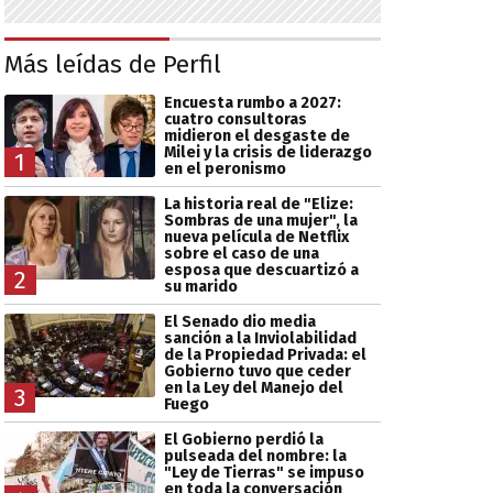
Más leídas de Perfil
Encuesta rumbo a 2027:
cuatro consultoras
midieron el desgaste de
Milei y la crisis de liderazgo
1
en el peronismo
La historia real de "Elize:
Sombras de una mujer", la
nueva película de Netflix
sobre el caso de una
esposa que descuartizó a
2
su marido
El Senado dio media
sanción a la Inviolabilidad
de la Propiedad Privada: el
Gobierno tuvo que ceder
en la Ley del Manejo del
3
Fuego
El Gobierno perdió la
pulseada del nombre: la
"Ley de Tierras" se impuso
en toda la conversación