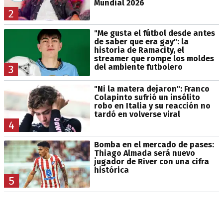
Mundial 2026
2
"Me gusta el fútbol desde antes
de saber que era gay": la
historia de Ramacity, el
streamer que rompe los moldes
del ambiente futbolero
3
"Ni la matera dejaron": Franco
Colapinto sufrió un insólito
robo en Italia y su reacción no
tardó en volverse viral
4
Bomba en el mercado de pases:
Thiago Almada será nuevo
jugador de River con una cifra
histórica
5