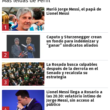
Más leídas de Perfil
Murió Jorge Messi, el papá de
Lionel Messi
1
Caputo y Sturzenegger crean
un fondo para indemnizar y
“ganar” sindicatos aliados
2
La Rosada busca culpables
después de la derrota en el
Senado y recalcula su
estrategia
3
Lionel Messi llega a Rosario a
las 20.30: velatorio íntimo de
Jorge Messi, sin acceso al
público
4