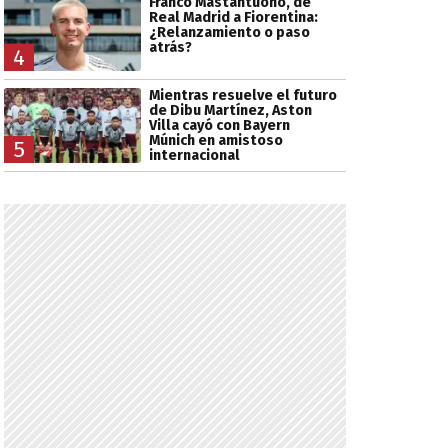
Franco Mastantuono, de
Real Madrid a Fiorentina:
¿Relanzamiento o paso
atrás?
4
Mientras resuelve el futuro
de Dibu Martínez, Aston
Villa cayó con Bayern
Múnich en amistoso
5
internacional