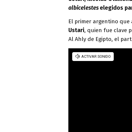
albicelestes
elegidos pa
El primer argentino que 
Ustari
, quien fue clave 
Al Ahly de Egipto, el pa