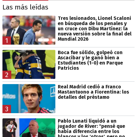
Las más leídas
Tres lesionados, Lionel Scaloni
en búsqueda de los penales y
un cruce con Dibu Martínez: la
nueva versión sobre la final del
Mundial 2026
1
Boca fue sólido, golpeó con
Ascacibar y le ganó bien a
Estudiantes (1-0) en Parque
Patricios
2
Real Madrid cedió a Franco
Mastantuono a Fiorentina: los
detalles del préstamo
3
Pablo Lunati liquidó a un
jugador de River: "pensé que
había diferencia entre los
blancos y los 'otros', pero no