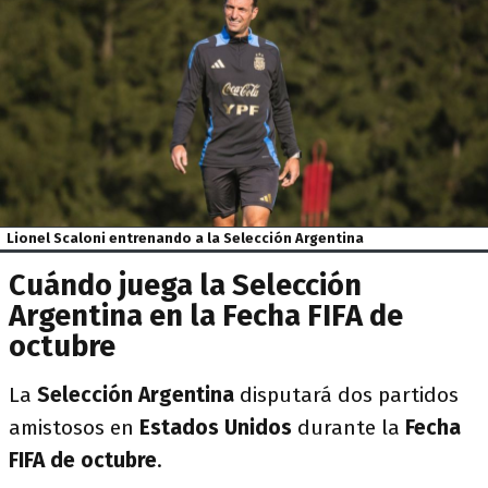
Lionel Scaloni entrenando a la Selección Argentina
Cuándo juega la Selección
Argentina en la Fecha FIFA de
octubre
La
Selección Argentina
disputará dos partidos
amistosos en
Estados Unidos
durante la
Fecha
FIFA de octubre
.