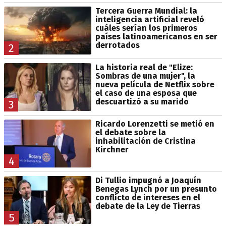
Tercera Guerra Mundial: la
inteligencia artificial reveló
cuáles serían los primeros
países latinoamericanos en ser
derrotados
2
La historia real de "Elize:
Sombras de una mujer", la
nueva película de Netflix sobre
el caso de una esposa que
descuartizó a su marido
3
Ricardo Lorenzetti se metió en
el debate sobre la
inhabilitación de Cristina
Kirchner
4
Di Tullio impugnó a Joaquín
Benegas Lynch por un presunto
conflicto de intereses en el
debate de la Ley de Tierras
5