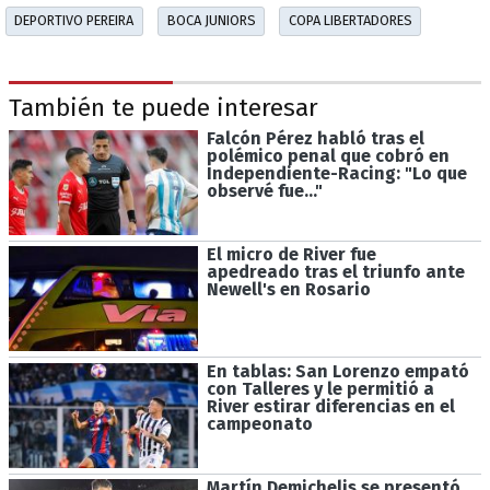
DEPORTIVO PEREIRA
BOCA JUNIORS
COPA LIBERTADORES
También te puede interesar
Falcón Pérez habló tras el
polémico penal que cobró en
Independiente-Racing: "Lo que
observé fue..."
El micro de River fue
apedreado tras el triunfo ante
Newell's en Rosario
En tablas: San Lorenzo empató
con Talleres y le permitió a
River estirar diferencias en el
campeonato
Martín Demichelis se presentó