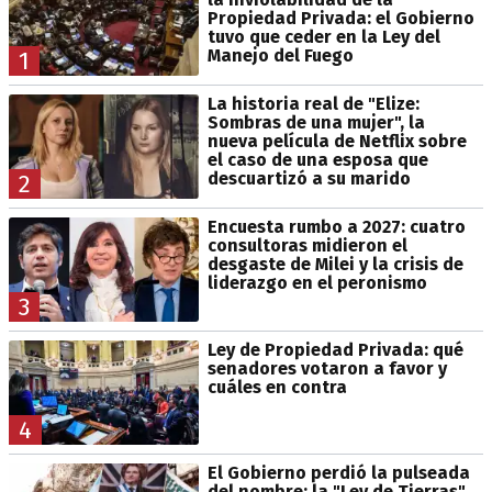
Propiedad Privada: el Gobierno
tuvo que ceder en la Ley del
Manejo del Fuego
1
La historia real de "Elize:
Sombras de una mujer", la
nueva película de Netflix sobre
el caso de una esposa que
descuartizó a su marido
2
Encuesta rumbo a 2027: cuatro
consultoras midieron el
desgaste de Milei y la crisis de
liderazgo en el peronismo
3
Ley de Propiedad Privada: qué
senadores votaron a favor y
cuáles en contra
4
El Gobierno perdió la pulseada
del nombre: la "Ley de Tierras"