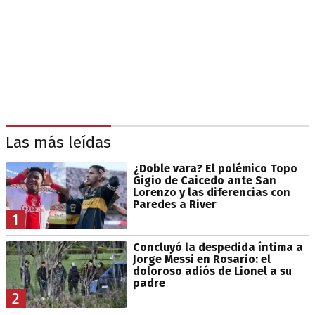
Las más leídas
¿Doble vara? El polémico Topo
Gigio de Caicedo ante San
Lorenzo y las diferencias con
Paredes a River
1
Concluyó la despedida íntima a
Jorge Messi en Rosario: el
doloroso adiós de Lionel a su
padre
2