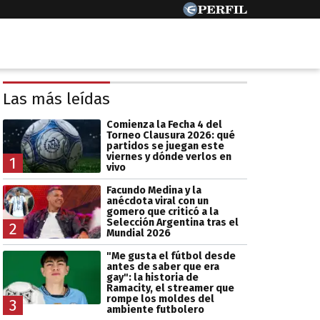
Las más leídas
Comienza la Fecha 4 del
Torneo Clausura 2026: qué
partidos se juegan este
viernes y dónde verlos en
1
vivo
Facundo Medina y la
anécdota viral con un
gomero que criticó a la
Selección Argentina tras el
2
Mundial 2026
"Me gusta el fútbol desde
antes de saber que era
gay": la historia de
Ramacity, el streamer que
rompe los moldes del
3
ambiente futbolero