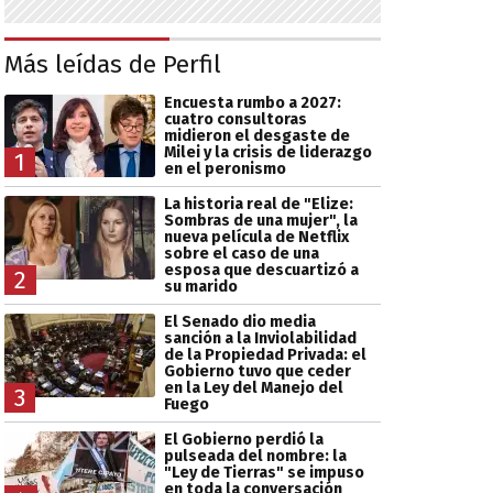
Más leídas de Perfil
Encuesta rumbo a 2027:
cuatro consultoras
midieron el desgaste de
Milei y la crisis de liderazgo
1
en el peronismo
La historia real de "Elize:
Sombras de una mujer", la
nueva película de Netflix
sobre el caso de una
esposa que descuartizó a
2
su marido
El Senado dio media
sanción a la Inviolabilidad
de la Propiedad Privada: el
Gobierno tuvo que ceder
en la Ley del Manejo del
3
Fuego
El Gobierno perdió la
pulseada del nombre: la
"Ley de Tierras" se impuso
en toda la conversación