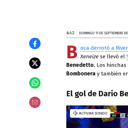
4
4
2
DOMINGO 11 DE SEPTIEMBRE DE
B
oca derrotó a River
Xeneize
se llevó el
Benedetto
. Los hinchas
Bombonera
y también en
El gol de Darío B