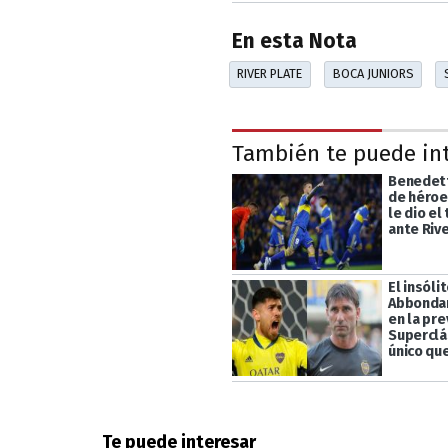
En esta Nota
RIVER PLATE
BOCA JUNIORS
También te puede in
Benedett
de héroe 
le dio el
ante Riv
El insóli
Abbondan
en la pre
Superclá
único qu