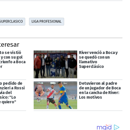
SUPERCLASICO
LIGA PROFESIONAL
teresar
o se vistió
River venció a Boca y
y con su gol
se quedó con un
 triunfo a Boca
llamativo
er
Superclásico
to pedido de
Detuvieron al padre
zieri a Rossi
de un jugador de Boca
via del
en la cancha de River:
sico: "Lo
Los motivos
e quiero"