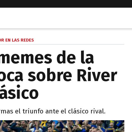
R EN LAS REDES
 memes de la
oca sobre River
ásico
mas el triunfo ante el clásico rival.