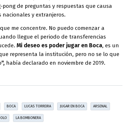
g-pong de preguntas y respuestas que causa
s nacionales y extranjeros.
a que me concentre. No puedo comenzar a
uando llegue el periodo de transferencias
sucede.
Mi deseo es poder jugar en Boca
, es un
ue representa la institución, pero no se lo que
o
",
había declarado en noviembre de 2019.
BOCA
LUCAS TORREIRA
JUGAR EN BOCA
ARSENAL
DOLO
LA BOMBONERA