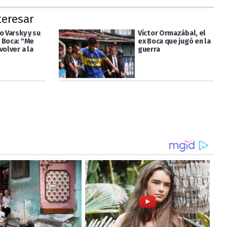
teresar
o Varsky y su
Víctor Ormazábal, el
 Boca: "Me
ex Boca que jugó en la
volver a la
guerra