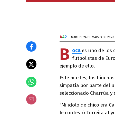
4
4
2
MARTES 24 DE MARZO DE 2020
B
oca
es uno de los
futbolistas de Eur
ejemplo de ello.
Este martes, los hinchas
simpatía por parte del
seleccionado Charrúa y 
"Mi ídolo de chico era C
le contestó Torreira al y