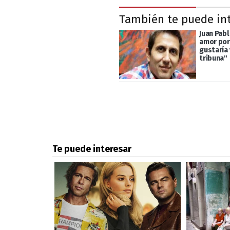
También te puede in
Juan Pabl
amor por
gustaría 
tribuna"