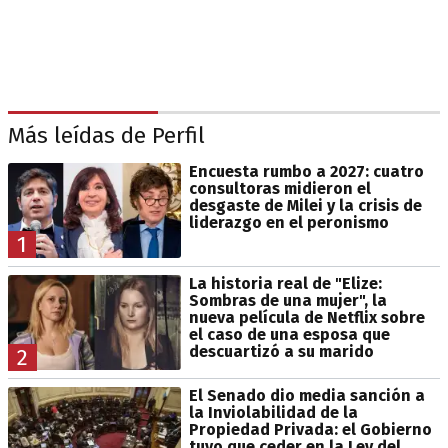
Más leídas de Perfil
Encuesta rumbo a 2027: cuatro
consultoras midieron el
desgaste de Milei y la crisis de
liderazgo en el peronismo
1
La historia real de "Elize:
Sombras de una mujer", la
nueva película de Netflix sobre
el caso de una esposa que
descuartizó a su marido
2
El Senado dio media sanción a
la Inviolabilidad de la
Propiedad Privada: el Gobierno
tuvo que ceder en la Ley del