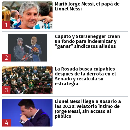
Murió Jorge Messi, el papá de
Lionel Messi
1
Caputo y Sturzenegger crean
un fondo para indemnizar y
“ganar” sindicatos aliados
2
La Rosada busca culpables
después de la derrota en el
Senado y recalcula su
estrategia
3
Lionel Messi llega a Rosario a
las 20.30: velatorio íntimo de
Jorge Messi, sin acceso al
público
4