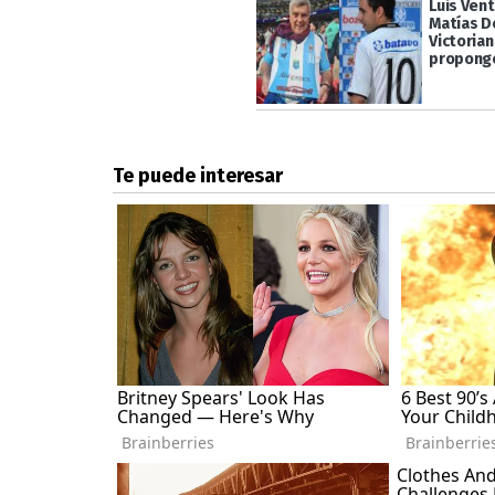
Luis Vent
Matías D
Victorian
propongo