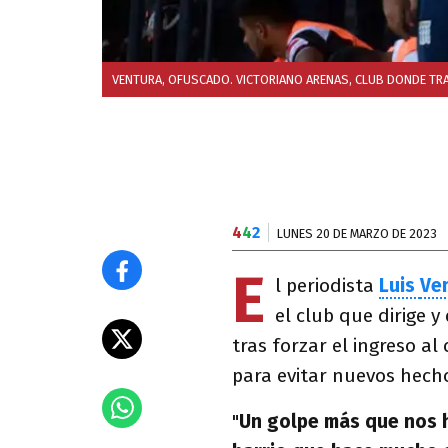
VENTURA, OFUSCADO. VICTORIANO ARENAS, CLUB DONDE TRA
4
4
2
LUNES 20 DE MARZO DE 2023
E
l periodista
Luis
Ve
el club que dirige y
tras forzar el ingreso a
para evitar nuevos hechos
"
Un golpe más que nos ha