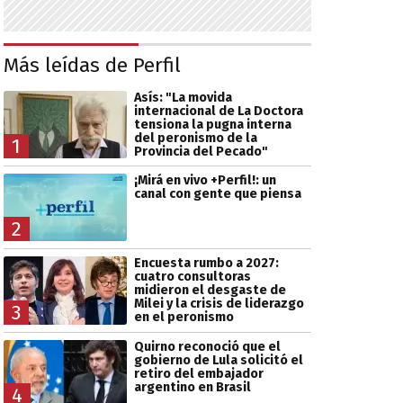
Más leídas de Perfil
Asís: "La movida
internacional de La Doctora
tensiona la pugna interna
del peronismo de la
1
Provincia del Pecado"
¡Mirá en vivo +Perfil!: un
canal con gente que piensa
2
Encuesta rumbo a 2027:
cuatro consultoras
midieron el desgaste de
Milei y la crisis de liderazgo
3
en el peronismo
Quirno reconoció que el
gobierno de Lula solicitó el
retiro del embajador
argentino en Brasil
4