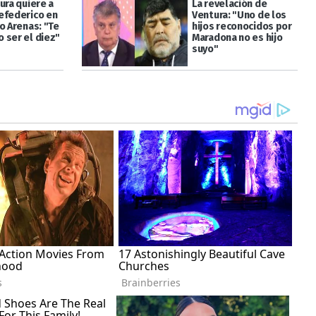
ura quiere a
La revelación de
efederico en
Ventura: "Uno de los
o Arenas: "Te
hijos reconocidos por
 ser el diez"
Maradona no es hijo
suyo"