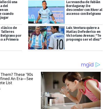
Falleció una
La revancha de Fabián
a del
Bordagaray: De
en un
descender con River al
e cuando
ascenso con Belgrano
 jugar
 clásico de
Luis Ventura quiere a
 Talleres
Matías Defederico en
a Belgrano por
Victoriano Arenas: "Te
so a Primera
propongo ser el diez"