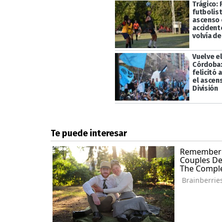
Trágico: 
futbolist
ascenso 
accident
volvía de
Vuelve el
Córdoba:
felicitó 
el ascen
División