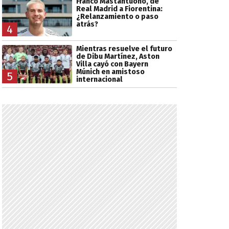
Franco Mastantuono, de
Real Madrid a Fiorentina:
¿Relanzamiento o paso
atrás?
4
Mientras resuelve el futuro
de Dibu Martínez, Aston
Villa cayó con Bayern
Múnich en amistoso
5
internacional