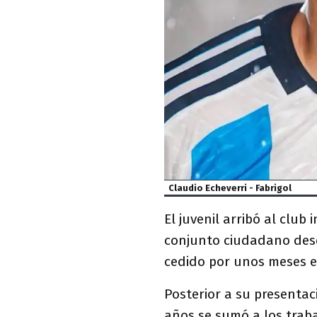
Claudio Echeverri - Fabrigol
El juvenil arribó al club 
conjunto ciudadano dese
cedido por unos meses e
Posterior a su presentac
años se sumó a los trab