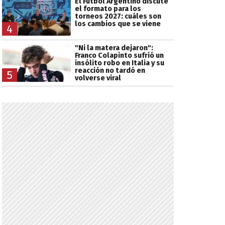
El Fútbol Argentino discute
el formato para los
torneos 2027: cuáles son
los cambios que se viene
4
"Ni la matera dejaron":
Franco Colapinto sufrió un
insólito robo en Italia y su
reacción no tardó en
5
volverse viral