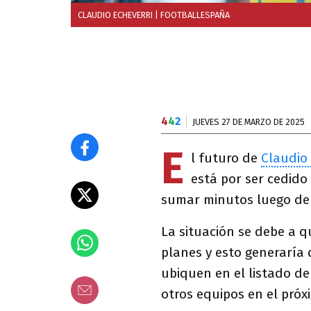
CLAUDIO ECHEVERRI
| FOOTBALLESPAÑA
4
4
2
JUEVES 27 DE MARZO DE 2025
E
l futuro de
Claudio 
está por ser cedido
sumar minutos luego de 
La situación se debe a q
planes y esto generaría
ubiquen en el listado d
otros equipos en el pró