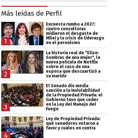
Más leídas de Perfil
Encuesta rumbo a 2027:
cuatro consultoras
midieron el desgaste de
Milei y la crisis de liderazgo
1
en el peronismo
La historia real de "Elize:
Sombras de una mujer", la
nueva película de Netflix
sobre el caso de una
esposa que descuartizó a
2
su marido
El Senado dio media
sanción a la Inviolabilidad
de la Propiedad Privada: el
Gobierno tuvo que ceder
en la Ley del Manejo del
3
Fuego
Ley de Propiedad Privada:
qué senadores votaron a
favor y cuáles en contra
4