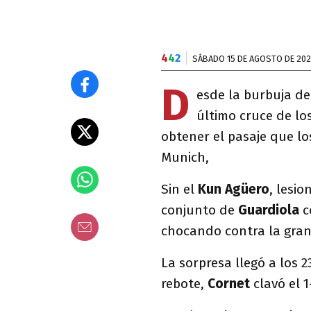
4
4
2
SÁBADO 15 DE AGOSTO DE 20
D
esde la burbuja de
último cruce de lo
obtener el pasaje que lo
Munich,
Sin el
Kun Agüero
, lesi
conjunto de
Guardiola
c
chocando contra la gran 
La sorpresa llegó a los 
rebote,
Cornet
clavó el 