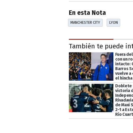
En esta Nota
MANCHESTER CITY
LYON
También te puede in
Fuera de
con un r
intacto:
Barros S
vuelve a
el hincha
Doblete 
victoria 
Indepen
Rivadavia
de Maxi 
2-1 a Es
Río Cuar