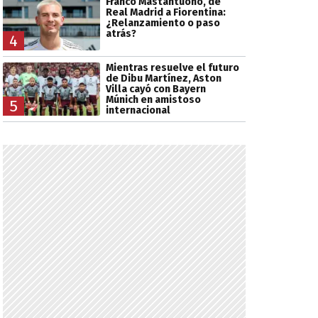
Franco Mastantuono, de
Real Madrid a Fiorentina:
¿Relanzamiento o paso
atrás?
4
Mientras resuelve el futuro
de Dibu Martínez, Aston
Villa cayó con Bayern
Múnich en amistoso
5
internacional