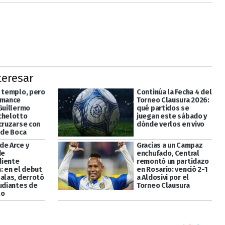
teresar
l templo, pero
Continúa la Fecha 4 del
omance
Torneo Clausura 2026:
 Guillermo
qué partidos se
chelotto
juegan este sábado y
 cruzarse con
dónde verlos en vivo
 de Boca
de Arce y
Gracias a un Campaz
de
enchufado, Central
diente
remontó un partidazo
: en el debut
en Rosario: venció 2-1
Salas, derrotó
a Aldosivi por el
tudiantes de
Torneo Clausura
to