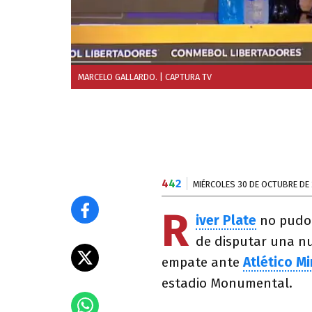
MARCELO GALLARDO.
| CAPTURA TV
4
4
2
MIÉRCOLES 30 DE OCTUBRE DE
R
iver Plate
no pudo 
de disputar una nu
empate ante
Atlético Mi
estadio Monumental.