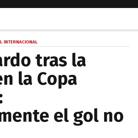
L INTERNACIONAL
rdo tras la
en la Copa
:
ente el gol no