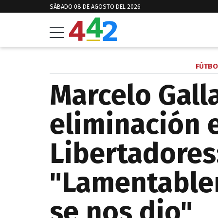
SÁBADO 08 DE AGOSTO DEL 2026
FÚTBO
Marcelo Galla
eliminación 
Libertadores
"Lamentablem
se nos dio"