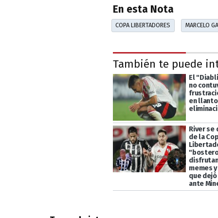
En esta Nota
COPA LIBERTADORES
MARCELO G
También te puede in
El "Diabl
no contu
frustraci
en llanto
eliminaci
River se
de la Co
Libertad
"bostero
disfruta
memes y 
que dejó
ante Min