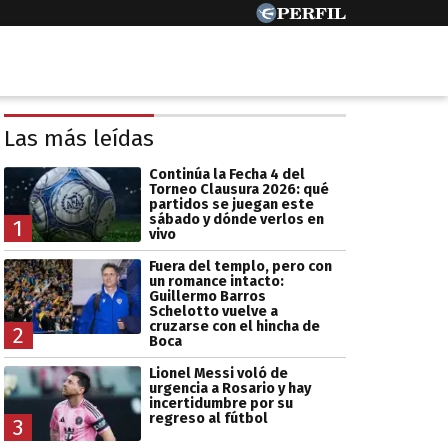
Las más leídas
Continúa la Fecha 4 del
Torneo Clausura 2026: qué
partidos se juegan este
sábado y dónde verlos en
1
vivo
Fuera del templo, pero con
un romance intacto:
Guillermo Barros
Schelotto vuelve a
cruzarse con el hincha de
2
Boca
Lionel Messi voló de
urgencia a Rosario y hay
incertidumbre por su
regreso al fútbol
3