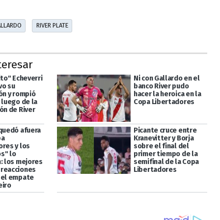
ALLARDO
RIVER PLATE
teresar
ito" Echeverri
Ni con Gallardo en el
vo su
banco River pudo
ón y rompió
hacer la heroica en la
 luego de la
Copa Libertadores
ón de River
 quedó afuera
Picante cruce entre
pa
Kranevitter y Borja
ores y los
sobre el final del
s" lo
primer tiempo de la
n: los mejores
semifinal de la Copa
reacciones
Libertadores
 el empate
eiro