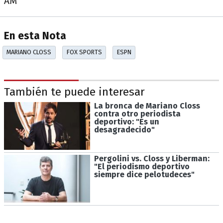
AM
En esta Nota
MARIANO CLOSS
FOX SPORTS
ESPN
También te puede interesar
La bronca de Mariano Closs
contra otro periodista
deportivo: "Es un
desagradecido"
Pergolini vs. Closs y Liberman:
"El periodismo deportivo
siempre dice pelotudeces"