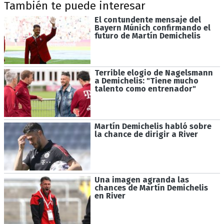
También te puede interesar
El contundente mensaje del
Bayern Múnich confirmando el
futuro de Martín Demichelis
Terrible elogio de Nagelsmann
a Demichelis: "Tiene mucho
talento como entrenador"
Martín Demichelis habló sobre
la chance de dirigir a River
Una imagen agranda las
chances de Martín Demichelis
en River