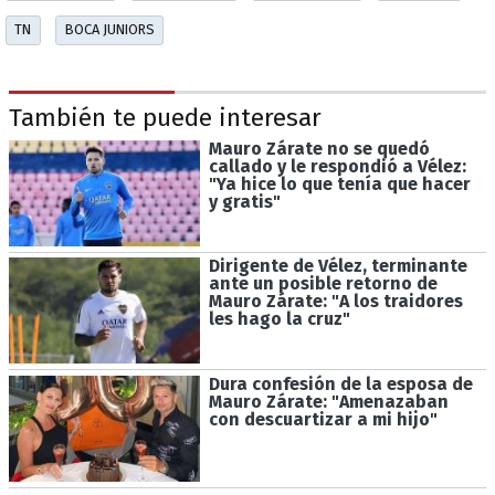
TN
BOCA JUNIORS
También te puede interesar
Mauro Zárate no se quedó
callado y le respondió a Vélez:
"Ya hice lo que tenía que hacer
y gratis"
Dirigente de Vélez, terminante
ante un posible retorno de
Mauro Zárate: "A los traidores
les hago la cruz"
Dura confesión de la esposa de
Mauro Zárate: "Amenazaban
con descuartizar a mi hijo"