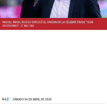
MIGUEL ÁNGEL RUSSO EXPLICÓ EL ORIGEN DE LA CÉLEBRE FRASE "SON
DECISIONES". // NA
| NA
4
4
2
SÁBADO 04 DE ABRIL DE 2020