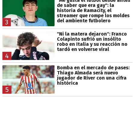
"Me gusta el fútbol desde antes
de saber que era gay": la
historia de Ramacity, el
streamer que rompe los moldes
del ambiente futbolero
3
"Ni la matera dejaron": Franco
Colapinto sufrió un insólito
robo en Italia y su reacción no
tardó en volverse viral
4
Bomba en el mercado de pases:
Thiago Almada será nuevo
jugador de River con una cifra
histórica
5