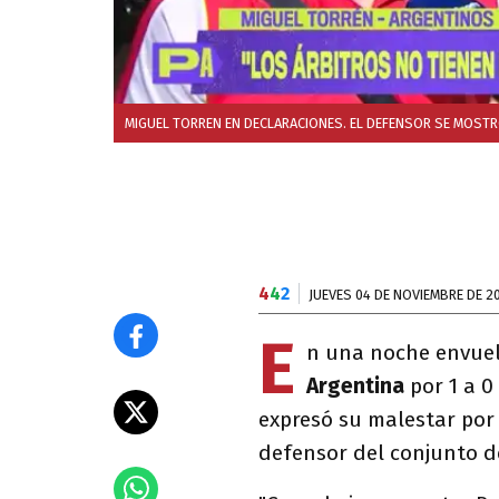
MIGUEL TORREN EN DECLARACIONES. EL DEFENSOR SE MOST
4
4
2
JUEVES 04 DE NOVIEMBRE DE 2
E
n una noche envuel
Argentina
por 1 a 0
expresó su malestar por 
defensor del conjunto d