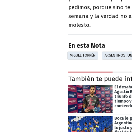
pedimos, porque sino te 
semana y la verdad no e
molesto.
En esta Nota
MIGUEL TORRÉN
ARGENTINOS JU
También te puede in
El desah
Agustín R
triunfo 
tiempo 
comiend
Boca le 
Argentin
lo justo y