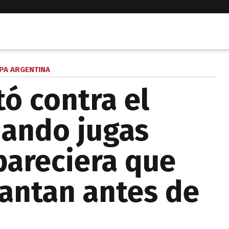
PA ARGENTINA
ó contra el
uando jugas
pareciera que
vantan antes de