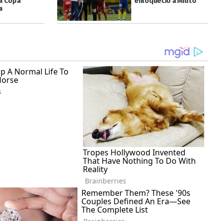
la Copa
enloqueció a Milito
a