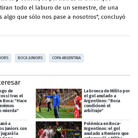
tiran todo el laburo de un semestre, de una
s algo que sólo nos pase a nosotros", concluyó
NIORS
BOCA JUNIORS
COPA ARGENTINA
teresar
ogo de
La bronca de Milito por
ossi tras el
el gol anulado a
de Boca: "Hace
Argentinos: "Boca
venimos
condicionó el
o mierda"
arbitraje"
ganó a
Polémica en Boca-
os Juniors con
Argentinos: el gol
 jugará la
anulado a Reniero que