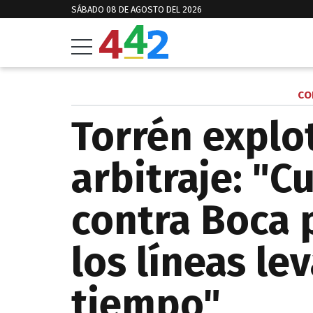
SÁBADO 08 DE AGOSTO DEL 2026
CO
Torrén explot
arbitraje: "C
contra Boca 
los líneas le
tiempo"