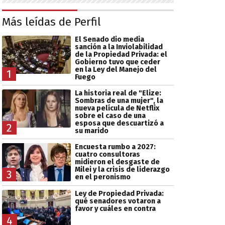
Más leídas de Perfil
El Senado dio media
sanción a la Inviolabilidad
de la Propiedad Privada: el
Gobierno tuvo que ceder
en la Ley del Manejo del
1
Fuego
La historia real de "Elize:
Sombras de una mujer", la
nueva película de Netflix
sobre el caso de una
esposa que descuartizó a
2
su marido
Encuesta rumbo a 2027:
cuatro consultoras
midieron el desgaste de
Milei y la crisis de liderazgo
3
en el peronismo
Ley de Propiedad Privada:
qué senadores votaron a
favor y cuáles en contra
4