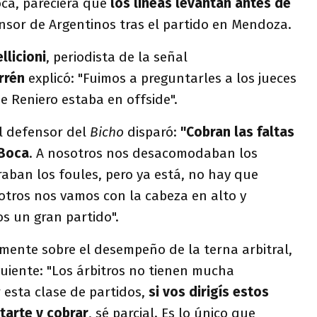
ca, pareciera que
los líneas levantan antes de
ensor de Argentinos tras el partido en Mendoza.
llicioni
, periodista de la señal
rrén
explicó: "Fuimos a preguntarles a los jueces
ue Reniero estaba en offside".
l defensor del
Bicho
disparó:
"Cobran las faltas
 Boca
. A nosotros nos desacomodaban los
aban los foules, pero ya está, no hay que
sotros nos vamos con la cabeza en alto y
s un gran partido".
mente sobre el desempeño de la terna arbitral,
iguiente: "Los árbitros no tienen mucha
r esta clase de partidos,
si vos dirigís estos
tarte y cobrar
, sé parcial. Es lo único que