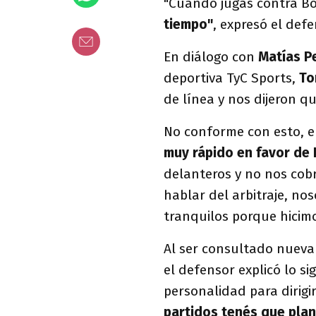
"Cuando jugas contra Bo
tiempo"
, expresó el def
En diálogo con
Matías Pe
deportiva TyC Sports,
To
de línea y nos dijeron q
No conforme con esto, e
muy rápido en favor de
delanteros y no nos cobr
hablar del arbitraje, no
tranquilos porque hicimo
Al ser consultado nueva
el defensor explicó lo s
personalidad para dirigi
partidos tenés que plan