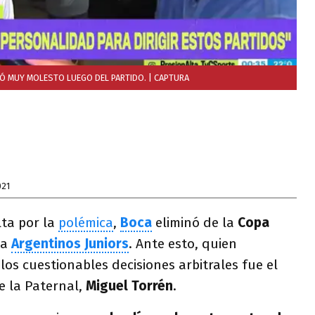
RÓ MUY MOLESTO LUEGO DEL PARTIDO.
| CAPTURA
021
ta por la
polémica
,
Boca
eliminó de la
Copa
 a
Argentinos Juniors
. Ante esto, quien
los cuestionables decisiones arbitrales fue el
e la Paternal,
Miguel Torrén
.