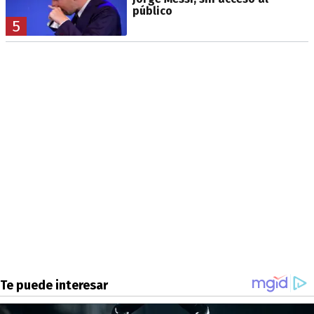
público
5