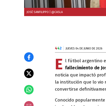
JOSÉ SANFILIPPO
| @CASLA
4
4
2
JUEVES 04 DE JUNIO DE 2026
E
l fútbol argentino e
fallecimiento de
Jo
noticia que impactó pro
la institución que lo vio
convertirse definitivame
Conocido popularment