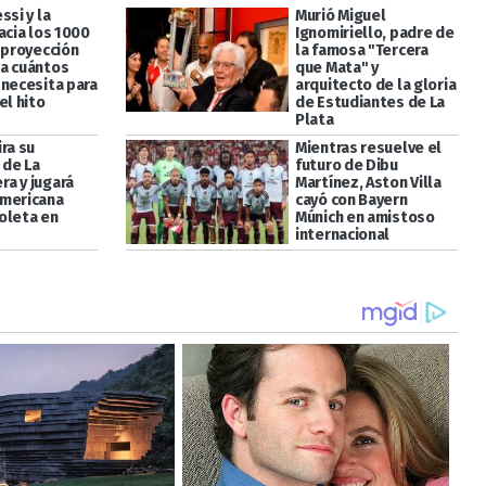
ssi y la
Murió Miguel
acia los 1000
Ignomiriello, padre de
 proyección
la famosa "Tercera
a cuántos
que Mata" y
 necesita para
arquitecto de la gloria
el hito
de Estudiantes de La
Plata
ra su
Mientras resuelve el
de La
futuro de Dibu
a y jugará
Martínez, Aston Villa
mericana
cayó con Bayern
oleta en
Múnich en amistoso
internacional