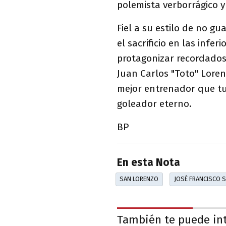
polemista verborrágico y
Fiel a su estilo de no g
el sacrificio en las infer
protagonizar recordados 
Juan Carlos "Toto" Lorenz
mejor entrenador que tuv
goleador eterno.
BP
En esta Nota
SAN LORENZO
JOSÉ FRANCISCO S
También te puede in