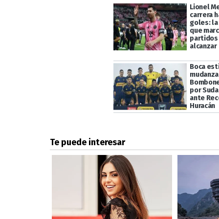
Lionel Me
carrera h
goles: la
que marc
partidos
alcanzar 
Boca esti
mudanza 
Bomboner
por Suda
ante Rec
Huracán