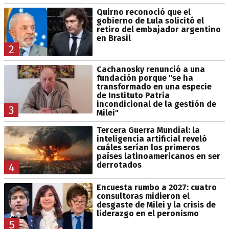
Quirno reconoció que el
gobierno de Lula solicitó el
retiro del embajador argentino
en Brasil
2
Cachanosky renunció a una
fundación porque "se ha
transformado en una especie
de Instituto Patria
incondicional de la gestión de
3
Milei"
Tercera Guerra Mundial: la
inteligencia artificial reveló
cuáles serían los primeros
países latinoamericanos en ser
derrotados
4
Encuesta rumbo a 2027: cuatro
consultoras midieron el
desgaste de Milei y la crisis de
liderazgo en el peronismo
5