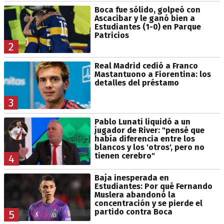
Boca fue sólido, golpeó con
Ascacibar y le ganó bien a
Estudiantes (1-0) en Parque
Patricios
2
Real Madrid cedió a Franco
Mastantuono a Fiorentina: los
detalles del préstamo
3
Pablo Lunati liquidó a un
jugador de River: "pensé que
había diferencia entre los
blancos y los 'otros', pero no
tienen cerebro"
4
Baja inesperada en
Estudiantes: Por qué Fernando
Muslera abandonó la
concentración y se pierde el
partido contra Boca
5