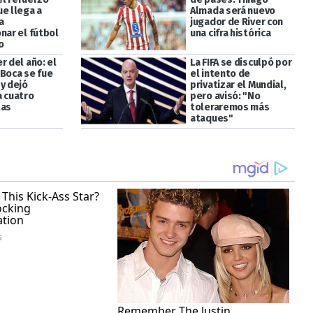
ue llega a
Almada será nuevo
a
jugador de River con
nar el fútbol
una cifra histórica
o
r del año: el
La FIFA se disculpó por
 Boca se fue
el intento de
y dejó
privatizar el Mundial,
a cuatro
pero avisó: "No
tas
toleraremos más
ataques"