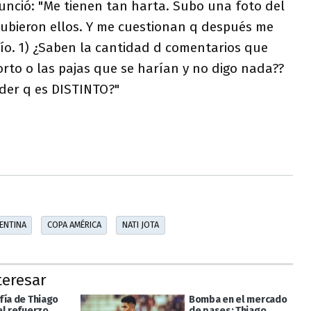
unció: "Me tienen tan harta. Subo una foto del
subieron ellos. Y me cuestionan q después me
ío. 1) ¿Saben la cantidad d comentarios que
 orto o las pajas que se harían y no digo nada??
nder q es DISTINTO?"
ENTINA
COPA AMÉRICA
NATI JOTA
teresar
fía de Thiago
Bomba en el mercado
el refuerzo
de pases: Thiago