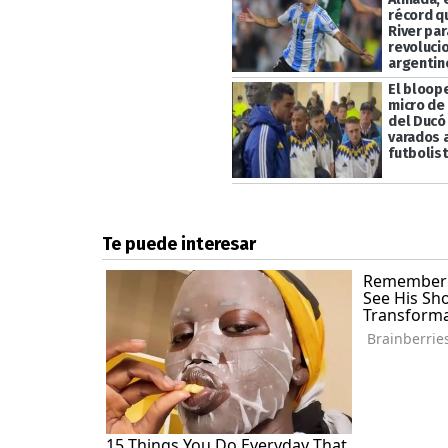
récord q
River par
revolucio
argentin
El bloope
micro de
del Ducó 
varados 
futbolis