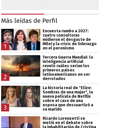
Más leídas de Perfil
Encuesta rumbo a 2027:
cuatro consultoras
midieron el desgaste de
Milei y la crisis de liderazgo
1
en el peronismo
Tercera Guerra Mundial: la
inteligencia artificial
reveló cuáles serían los
primeros países
latinoamericanos en ser
2
derrotados
La historia real de "Elize:
Sombras de una mujer", la
nueva película de Netflix
sobre el caso de una
esposa que descuartizó a
3
su marido
Ricardo Lorenzetti se
metió en el debate sobre
la inhabilitación de Cristina