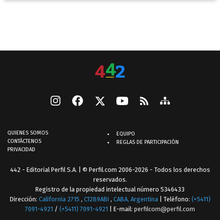
QUIENES SOMOS
EQUIPO
CONTÁCTENOS
REGLAS DE PARTICIPACIÓN
PRIVACIDAD
442 - Editorial Perfil S.A.
| © Perfil.com 2006-2026 - Todos los derechos
reservados.
Registro de la propiedad intelectual número 5346433
Dirección:
California 2715
,
C1289ABI
,
CABA, Argentina
| Teléfono:
(+5411)
7091-4921
/
(+5411) 7091-4921
| E-mail:
perfilcom@perfil.com