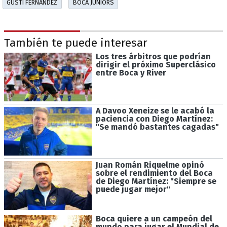
GUSTI FERNÁNDEZ
BOCA JUNIORS
También te puede interesar
Los tres árbitros que podrían
dirigir el próximo Superclásico
entre Boca y River
A Davoo Xeneize se le acabó la
paciencia con Diego Martínez:
"Se mandó bastantes cagadas"
Juan Román Riquelme opinó
sobre el rendimiento del Boca
de Diego Martínez: "Siempre se
puede jugar mejor"
Boca quiere a un campeón del
mundo para jugar el Mundial de