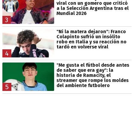
viral con un gomero que criticó
a la Selección Argentina tras el
Mundial 2026
3
"Ni la matera dejaron": Franco
Colapinto sufrió un insólito
robo en Italia y su reacción no
tardó en volverse viral
4
"Me gusta el fútbol desde antes
de saber que era gay": la
historia de Ramacity, el
streamer que rompe los moldes
del ambiente futbolero
5