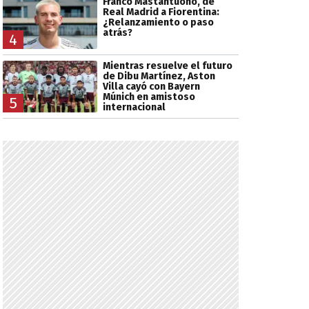
Franco Mastantuono, de
Real Madrid a Fiorentina:
¿Relanzamiento o paso
atrás?
4
Mientras resuelve el futuro
de Dibu Martínez, Aston
Villa cayó con Bayern
Múnich en amistoso
5
internacional