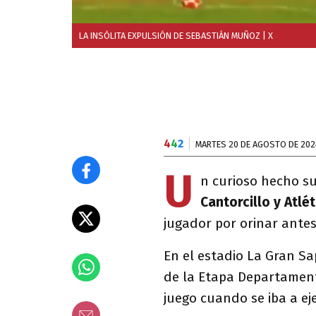
LA INSÓLITA EXPULSIÓN DE SEBASTIÁN MUÑOZ
| X
4
4
2
MARTES 20 DE AGOSTO DE 202
U
n curioso hecho su
Cantorcillo y Atlé
jugador por orinar antes
En el estadio La Gran Sa
de la Etapa Departament
juego cuando se iba a eje