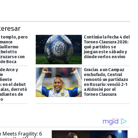
teresar
l templo, pero
Continúa la Fecha 4 del
omance
Torneo Clausura 2026:
 Guillermo
qué partidos se
chelotto
juegan este sábado y
 cruzarse con
dónde verlos en vivo
 de Boca
de Arce y
Gracias a un Campaz
de
enchufado, Central
diente
remontó un partidazo
: en el debut
en Rosario: venció 2-1
Salas, derrotó
a Aldosivi por el
tudiantes de
Torneo Clausura
to