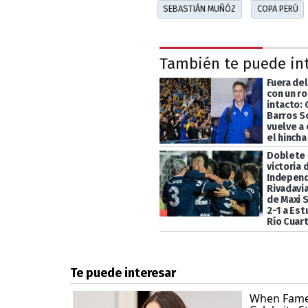
SEBASTIÁN MUÑÓZ
COPA PERÚ
También te puede in
Fuera de
con un r
intacto:
Barros S
vuelve a
el hincha
Doblete 
victoria 
Indepen
Rivadavia
de Maxi 
2-1 a Es
Río Cuar