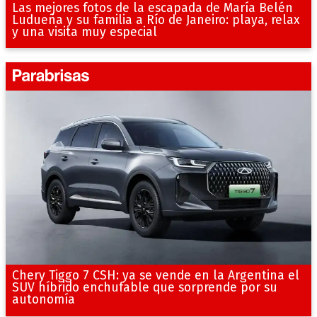
Las mejores fotos de la escapada de María Belén
Ludueña y su familia a Río de Janeiro: playa, relax
y una visita muy especial
Chery Tiggo 7 CSH: ya se vende en la Argentina el
SUV híbrido enchufable que sorprende por su
autonomía