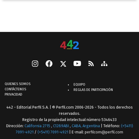
QUIENES SOMOS
EQUIPO
CONTÁCTENOS
REGLAS DE PARTICIPACIÓN
PRIVACIDAD
442 - Editorial Perfil S.A.
| © Perfil.com 2006-2026 - Todos los derechos
reservados.
Registro de la propiedad intelectual número 5346433
Dirección:
California 2715
,
C1289ABI
,
CABA, Argentina
| Teléfono:
(+5411)
7091-4921
/
(+5411) 7091-4921
| E-mail:
perfilcom@perfil.com