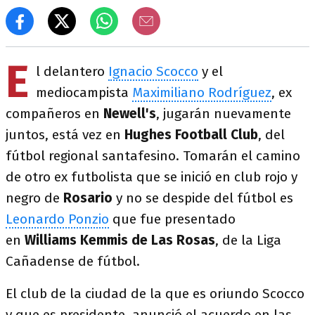
E
l delantero
Ignacio Scocco
y el
mediocampista
Maximiliano Rodríguez
, ex
compañeros en
Newell's
, jugarán nuevamente
juntos, está vez en
Hughes Football Club
, del
fútbol regional santafesino. Tomarán el camino
de otro ex futbolista que se inició en club rojo y
negro de
Rosario
y no se despide del fútbol es
Leonardo Ponzio
que fue presentado
en
Williams Kemmis de Las Rosas
, de la Liga
Cañadense de fútbol.
El club de la ciudad de la que es oriundo Scocco
y que es presidente, anunció el acuerdo en las