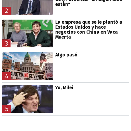
están"
2
La empresa que se le plantó a
Estados Unidos y hace
negocios con China en Vaca
Muerta
3
Algo pasó
4
Yo, Milei
5