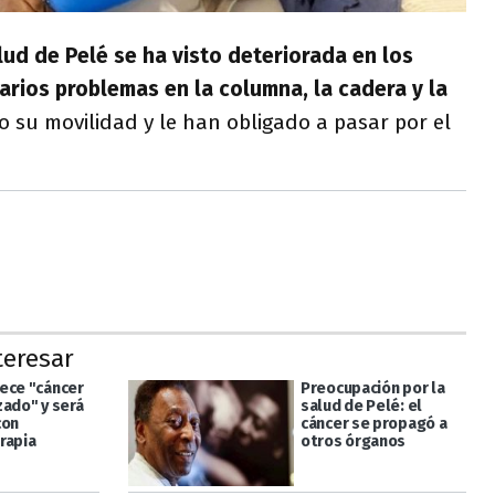
lud de Pelé se ha visto deteriorada en los
arios problemas en la columna, la cadera y la
o su movilidad y le han obligado a pasar por el
teresar
ece "cáncer
Preocupación por la
zado" y será
salud de Pelé: el
con
cáncer se propagó a
rapia
otros órganos