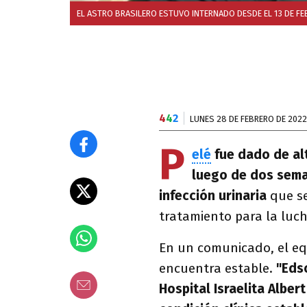
EL ASTRO BRASILERO ESTUVO INTERNADO DESDE EL 13 DE F
4
4
2
LUNES 28 DE FEBRERO DE 2022
P
elé
fue dado de al
luego de dos sema
infección urinaria
que se
tratamiento para la luc
En un comunicado, el eq
encuentra estable.
"Eds
Hospital Israelita Alber