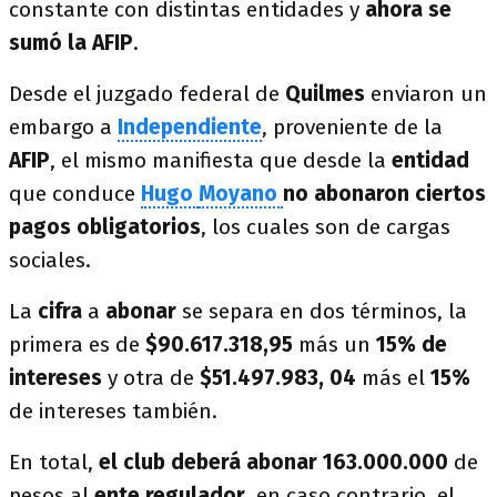
constante con distintas entidades y
ahora se
sumó la AFIP
.
Desde el juzgado federal de
Quilmes
enviaron un
embargo a
Independiente
, proveniente de la
AFIP
, el mismo manifiesta que desde la
entidad
que conduce
Hugo
Moyano
no abonaron ciertos
pagos obligatorios
, los cuales son de cargas
sociales.
La
cifra
a
abonar
se separa en dos términos, la
primera es de
$90.617.318,95
más un
15% de
intereses
y otra de
$51.497.983, 04
más el
15%
de intereses también.
En total,
el club deberá abonar 163.000.000
de
pesos al
ente regulador
, en caso contrario, el