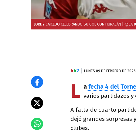
JORDY CAICEDO CELEBRANDO SU GOL CON HURACÁN
| @CAHU
4
4
2
LUNES 09 DE FEBRERO DE 2026
L
a
fecha 4 del Torn
varios partidazos y 
A falta de cuarto partid
dejó grandes sorpresas 
clubes.