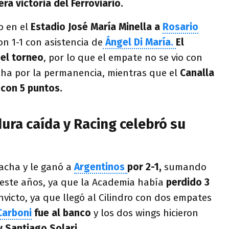
era victoria del Ferroviario.
o en el
Estadio José María Minella a
Rosario
 1-1 con asistencia de
Ángel Di María.
El
 el torneo
, por lo que el empate no se vio con
ucha por la permanencia, mientras que el
Canalla
 con 5 puntos.
dura caída y Racing celebró su
acha y le ganó a
Argentinos
por 2-1,
sumando
 este años, ya que la Academia había
perdido 3
invicto, ya que llegó al Cilindro con dos empates
Carboni
fue al banco
y los dos wings hicieron
 Santiago Solari.