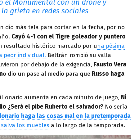
ió el Monumental con un drone y
la grieta en redes sociales
en dio más tela para cortar en la fecha, por no
año.
Cayó 4-1 con el Tigre goleador y puntero
n resultado histórico marcado por u
na pésima
a peor individual.
Beltrán rompió su valla
vieron por debajo de la exigencia,
Fausto Vera
en
o dio un pase al medio para que
Russo haga
 Millonario aumenta en cada minuto de juego,
Ni
lidio ¿Será el pibe Ruberto el salvador?
No sería
llonario haga las cosas mal en la pretemporada
p
salva los muebles
a lo largo de la temporada.