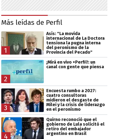
Más leídas de Perfil
Asís: "La movida
internacional de La Doctora
tensiona la pugna interna
del peronismo de la
1
Provincia del Pecado"
¡Mirá en vivo +Perfil!: un
canal con gente que piensa
2
Encuesta rumbo a 2027:
cuatro consultoras
midieron el desgaste de
Milei y la crisis de liderazgo
3
en el peronismo
Quirno reconoció que el
gobierno de Lula solicitó el
retiro del embajador
argentino en Brasil
4