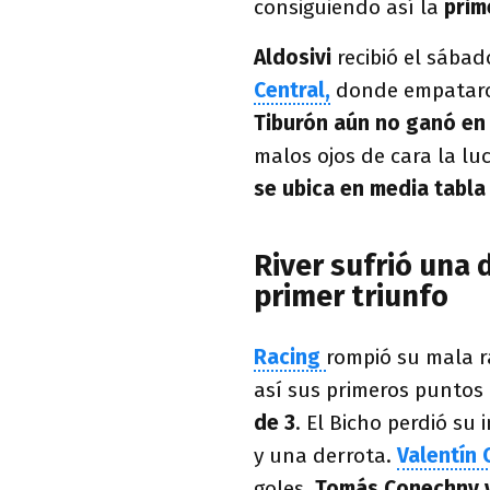
consiguiendo así la
prim
Aldosivi
recibió el sábad
Central,
donde empataron
Tiburón aún no ganó en
malos ojos de cara la l
se ubica en media tabla
River sufrió una 
primer triunfo
Racing
rompió su mala r
así sus primeros puntos
de 3
. El Bicho perdió su 
y una derrota.
Valentín 
goles,
Tomás Conechny y