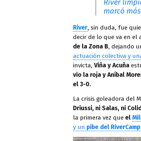
River limp
marcó más 
River
, sin duda, fue qui
decir de lo que va en el 
de la Zona B
, dejando u
actuación colectiva y un
invicta,
Viña y Acuña
estu
vio la roja y Aníbal Mor
el 3-0.
La crisis goleadora del
Driussi, ni Salas, ni Co
la primera vez que
el
Mi
y un
pibe del RiverCam