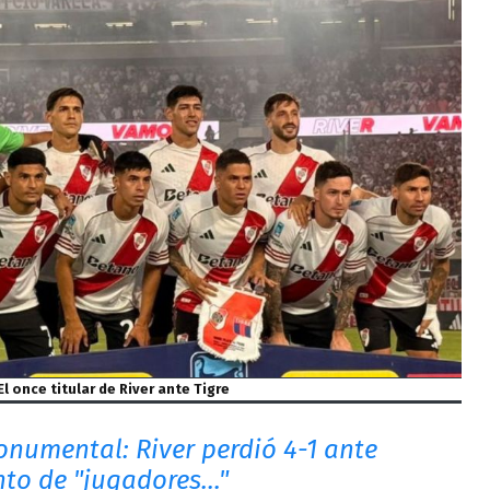
El once titular de River ante Tigre
numental: River perdió 4-1 ante
nto de "jugadores..."