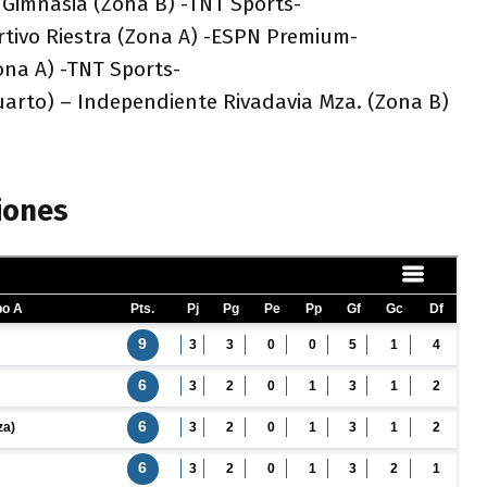
 Gimnasia (Zona B) -TNT Sports-
rtivo Riestra (Zona A) -ESPN Premium-
Zona A) -TNT Sports-
uarto) – Independiente Rivadavia Mza. (Zona B)
iones