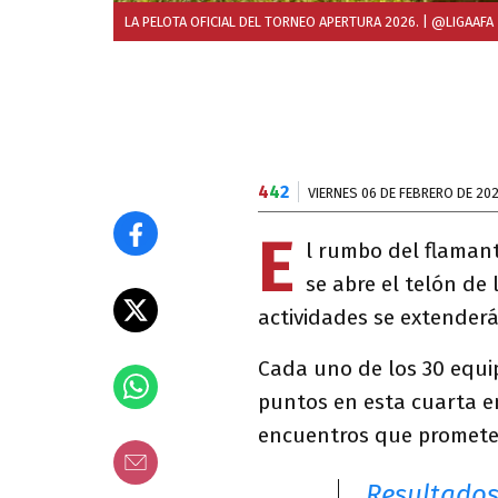
LA PELOTA OFICIAL DEL TORNEO APERTURA 2026.
| @LIGAAFA
4
4
2
VIERNES 06 DE FEBRERO DE 20
E
l rumbo del flaman
se abre el telón de 
actividades se extenderá
Cada uno de los 30 equi
puntos en esta cuarta en
encuentros que promet
Resultados