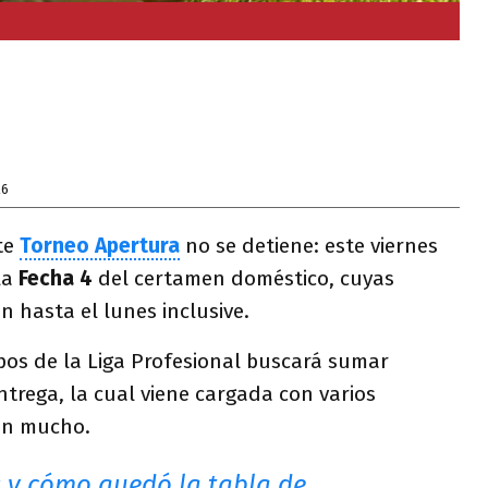
26
te
Torneo Apertura
no se detiene: este viernes
la
Fecha 4
del certamen doméstico, cuyas
n hasta el lunes inclusive.
pos de la Liga Profesional buscará sumar
trega, la cual viene cargada con varios
en mucho.
 y cómo quedó la tabla de