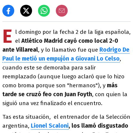
E
l domingo por la fecha 2 de la liga española,
el
Atlético Madrid cayó como local 2-0
ante Villareal
, y lo llamativo fue que
Rodrigo De
Paul le metió un empujón a Giovani Lo Celso
,
cuando este se demoraba para salir
reemplazado (aunque luego aclaró que lo hizo
como broma porque son "hermanos"), y
más
tarde se cruzó feo con Juan Foyth
, con quien la
siguió una vez finalizado el encuentro.
Tas esta situación, el entrenador de la Selección
argentina,
Lionel Scaloni
, los llamó disgustado