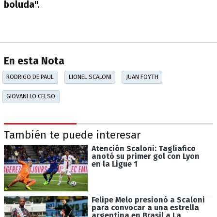
boluda".
En esta Nota
RODRIGO DE PAUL
LIONEL SCALONI
JUAN FOYTH
GIOVANI LO CELSO
También te puede interesar
Atención Scaloni: Tagliafico
anotó su primer gol con Lyon
en la Ligue 1
Felipe Melo presionó a Scaloni
para convocar a una estrella
argentina en Brasil a La