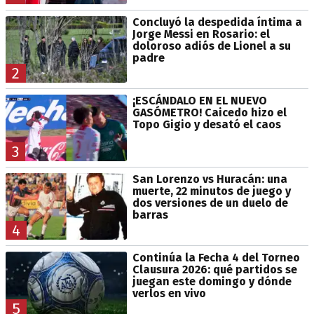
Concluyó la despedida íntima a
Jorge Messi en Rosario: el
doloroso adiós de Lionel a su
padre
2
¡ESCÁNDALO EN EL NUEVO
GASÓMETRO! Caicedo hizo el
Topo Gigio y desató el caos
3
San Lorenzo vs Huracán: una
muerte, 22 minutos de juego y
dos versiones de un duelo de
barras
4
Continúa la Fecha 4 del Torneo
Clausura 2026: qué partidos se
juegan este domingo y dónde
verlos en vivo
5