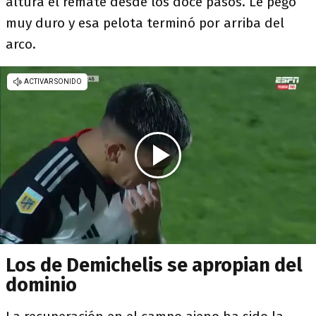
altura el remate desde los doce pasos. Le pegó
muy duro y esa pelota terminó por arriba del
arco.
Los de Demichelis se apropian del
dominio