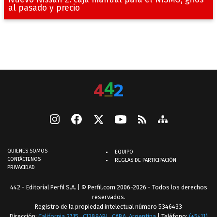
Nuevo Nissan Z: caja manual para el NISMO, giros
al pasado y precio
QUIENES SOMOS
EQUIPO
CONTÁCTENOS
REGLAS DE PARTICIPACIÓN
PRIVACIDAD
442 - Editorial Perfil S.A.
| © Perfil.com 2006-2026 - Todos los derechos
reservados.
Registro de la propiedad intelectual número 5346433
Dirección:
California 2715
,
C1289ABI
,
CABA, Argentina
| Teléfono:
(+5411)