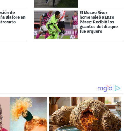
esión de
El Museo River
eña Biafore en
homenajeó a Enzo
Patronato
Pérez: Recibió los
guantes del día que
fue arquero