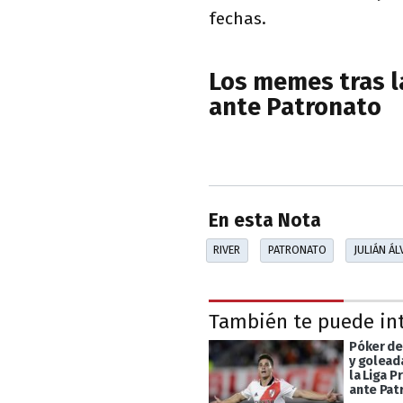
fechas.
Los memes tras la
ante Patronato
En esta Nota
RIVER
PATRONATO
JULIÁN ÁL
También te puede in
Póker de 
y golead
la Liga P
ante Pat