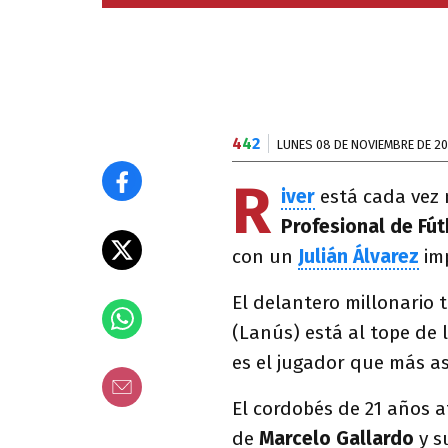
4
4
2
LUNES 08 DE NOVIEMBRE DE 20
R
iver
está cada vez
Profesional de Fút
con un
Julián Álvarez
imp
El delantero millonario 
(Lanús) está al tope de 
es el jugador que más asi
El cordobés de 21 años 
de
Marcelo Gallardo
y s