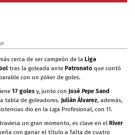
21
 más cerca de ser campeón de la
Liga
bol
tras la goleada ante
Patronato
que contó
arable con un póker de goles.
tiene
17 goles
y, junto con
José
Pepe
Sand
la tabla de goleadores.
Julián Álvarez
, además,
stencias dio en la Liga Profesional, con 11.
atraviesa un gran momento, es clave en el
River
ueña con ganar el título a falta de cuatro