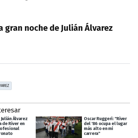
 gran noche de Julián Álvarez
VAREZ
teresar
Julián Álvarez
Oscar Ruggeri: "River
a de River en
del '86 ocupa el lugar
rofesional
más alto en mi
ronato
carrera"