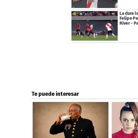
La dura l
Felipe P
River - 