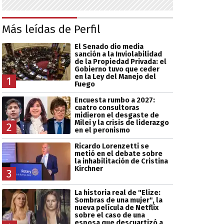
Más leídas de Perfil
El Senado dio media
sanción a la Inviolabilidad
de la Propiedad Privada: el
Gobierno tuvo que ceder
en la Ley del Manejo del
1
Fuego
Encuesta rumbo a 2027:
cuatro consultoras
midieron el desgaste de
Milei y la crisis de liderazgo
2
en el peronismo
Ricardo Lorenzetti se
metió en el debate sobre
la inhabilitación de Cristina
Kirchner
3
La historia real de "Elize:
Sombras de una mujer", la
nueva película de Netflix
sobre el caso de una
esposa que descuartizó a