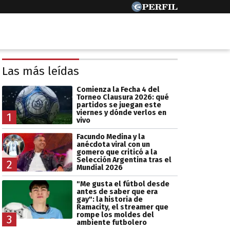
Las más leídas
Comienza la Fecha 4 del
Torneo Clausura 2026: qué
partidos se juegan este
viernes y dónde verlos en
1
vivo
Facundo Medina y la
anécdota viral con un
gomero que criticó a la
Selección Argentina tras el
2
Mundial 2026
"Me gusta el fútbol desde
antes de saber que era
gay": la historia de
Ramacity, el streamer que
rompe los moldes del
3
ambiente futbolero