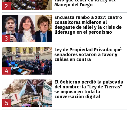
Manejo del Fuego
2
Encuesta rumbo a 2027: cuatro
consultoras midieron el
desgaste de Milei y la crisis de
liderazgo en el peronismo
3
Ley de Propiedad Privada: qué
senadores votaron a favor y
cuáles en contra
4
El Gobierno perdió la pulseada
del nombre: la "Ley de Tierras"
se impuso en toda la
conversación digital
5